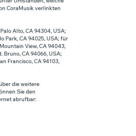
 unter Umständen, welche
von CoraMusik verlinkten
, Palo Alto, CA 94304, USA;
lo Park, CA 94025, USA; für
 Mountain View, CA 94043,
St. Bruno, CA 94066, USA;
 San Francisco, CA 94103,
ber die weitere
können Sie den
rnet abrufbar: