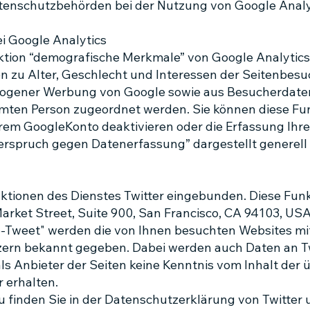
enschutzbehörden bei der Nutzung von Google Analyt
 Google Analytics
nktion “demografische Merkmale” von Google Analytic
en zu Alter, Geschlecht und Interessen der Seitenbesu
gener Werbung von Google sowie aus Besucherdaten 
ten Person zugeordnet werden. Sie können diese Funk
rem GoogleKonto deaktivieren oder die Erfassung Ihr
erspruch gegen Datenerfassung” dargestellt generell
nktionen des Dienstes Twitter eingebunden. Diese Fu
 Market Street, Suite 900, San Francisco, CA 94103, U
e-Tweet" werden die von Ihnen besuchten Websites mi
ern bekannt gegeben. Dabei werden auch Daten an Tw
als Anbieter der Seiten keine Kenntnis vom Inhalt der
r erhalten.
u finden Sie in der Datenschutzerklärung von Twitter 