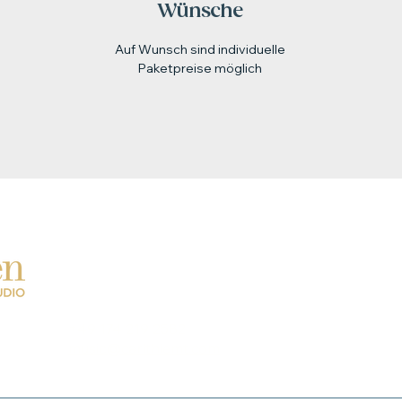
Wünsche
Auf Wunsch sind individuelle
Paketpreise möglich
CARL THIEMT
COR
Studioproduktion, Singer Songwriting
Singer S
Arrangement, Eventplanung
Illustra
+49 174 219 2582
+49 1
music@carlthiemt.com
mondg
post@