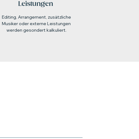
Leistungen
Editing, Arrangement, zusätzliche
Musiker oder externe Leistungen
werden gesondert kalkuliert.
INA LIEBMANN
ongwriting, Design + Print
tionen + Texte, Eventplanung
77 8047075
artenklang@gmail.com
soulmama.de