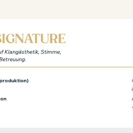
SIGNATURE
f Klangästhetik, Stimme,
 Betreuung.
tproduktion)
ion