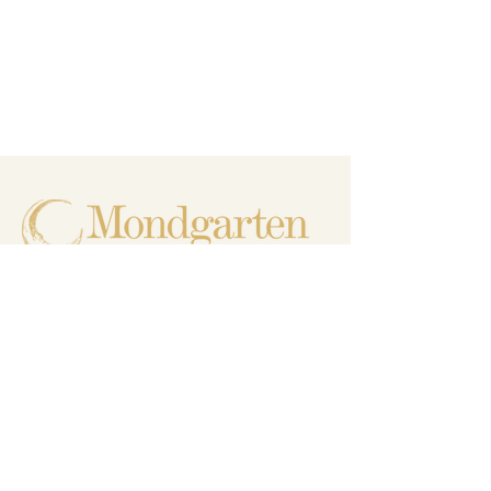
Hüblerstraße 23 (Hinterhaus)
01309 DRESDEN
CARL THIEMT
Studioproduktion, Singer Songwriting
Arrangement, Eventplanung
+49 174 219 2582
music@carlthiemt.com